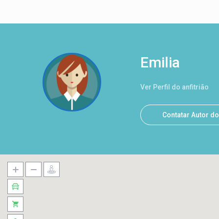
Emilia
Ver Perfil do anfitrião
Contatar Autor d