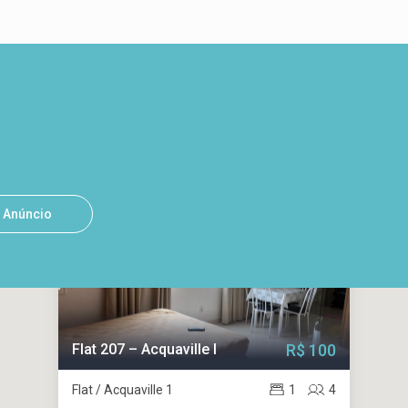
o Anúncio
Flat 207 – Acquaville I
R$ 100
Flat / Acquaville 1
1
4