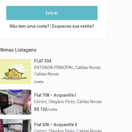
Entrar
Não tem uma conta?
|
Esqueceu sua senha?
ltimas Listagens
FLAT 304
ENTRADA PRINCIPAL, Caldas Novas
,
Caldas Novas
/noite
Flat 708 – Acquaville I
Centro
Olegário Pinto
Caldas Novas
,
,
R$ 120
/noite
Flat 506 – Acquaville II
Centro
Olegário Pinto
Caldas Novas
,
,