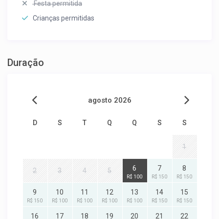
Festa permitida
Crianças permitidas
Duração
agosto 2026
D
S
T
Q
Q
S
S
1
6
7
8
2
3
4
5
R$ 100
R$ 150
R$ 150
9
10
11
12
13
14
15
R$ 150
R$ 100
R$ 100
R$ 100
R$ 100
R$ 150
R$ 150
16
17
18
19
20
21
22