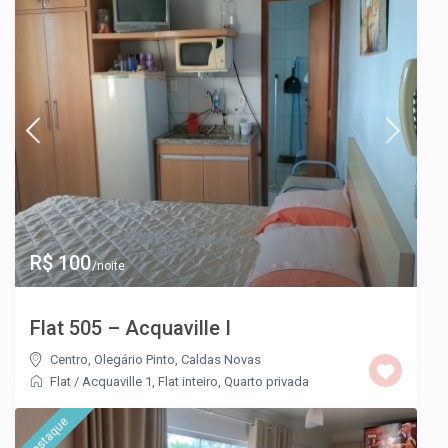
R$ 100
/noite
Flat 505 – Acquaville I
Centro
,
Olegário Pinto
,
Caldas Novas
Flat
/
Acquaville 1
,
Flat inteiro
,
Quarto privada
destaque