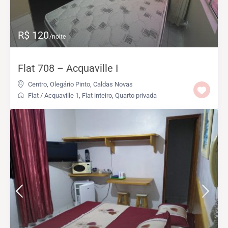
R$ 120
/noite
Flat 708 – Acquaville I
Centro
,
Olegário Pinto
,
Caldas Novas
Flat
/
Acquaville 1
,
Flat inteiro
,
Quarto privada