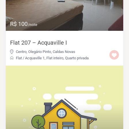
R$ 100
/noite
Flat 207 – Acquaville I
Centro
,
Olegário Pinto
,
Caldas Novas
Flat
/
Acquaville 1
,
Flat inteiro
,
Quarto privada