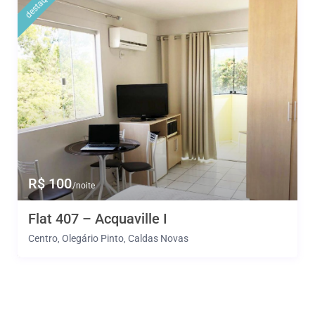
destaque
R$ 100
/noite
Flat 407 – Acquaville I
Centro
Olegário Pinto
Caldas Novas
,
,