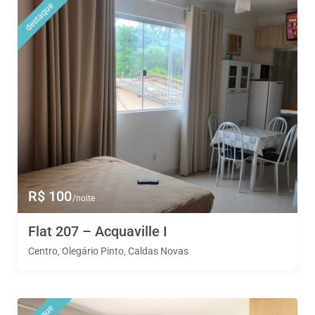
destaque
R$ 100
/noite
Flat 207 – Acquaville I
Centro
Olegário Pinto
Caldas Novas
,
,