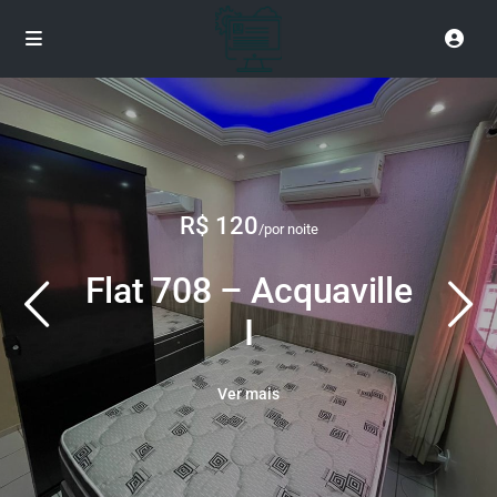
R$ 120
/por noite
Flat 708 – Acquaville
I
Ver mais