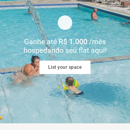
Ganhe até
R$ 1.000
/mês
hospedando seu flat aqui!
List your space