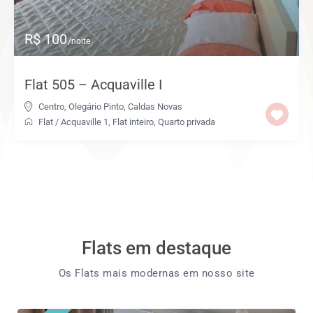
R$ 100
/noite
Flat 505 – Acquaville I
Centro
,
Olegário Pinto
,
Caldas Novas
Flat
/
Acquaville 1
,
Flat inteiro
,
Quarto privada
Flats em destaque
Os Flats mais modernas em nosso site